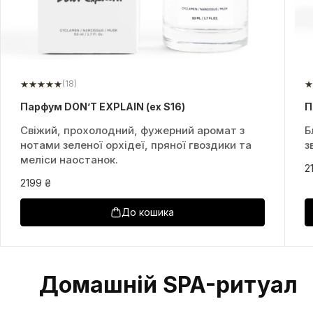
(18)
Парфум DON’T EXPLAIN (ex S16)
П
Свіжий, прохолодний, фужерний аромат з
Б
нотами зеленої орхідеї, пряної гвоздики та
з
меліси наостанок.
2
2199 ₴
До кошика
Домашній SPA-ритуал