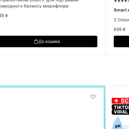
риродного балансу мікрофлори
Smart 
49 ₴
З Оліє
849 ₴
До кошика