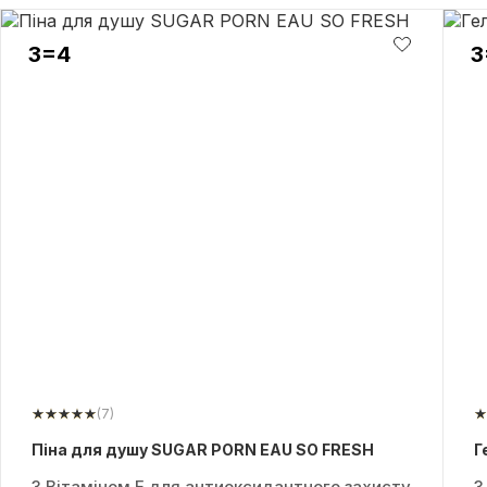
3=4
3
(7)
Піна для душу SUGAR PORN EAU SO FRESH
Г
З Вітаміном Е для антиоксидантного захисту
З