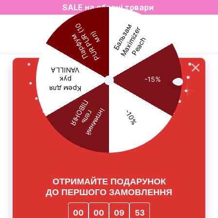
SALE на обрані товари
3=4 на все