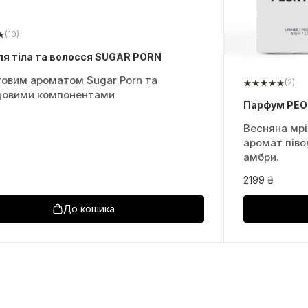
(10)
ля тіла та волосся SUGAR PORN
товим ароматом Sugar Porn та
(2)
довими компонентами
Парфум PEO
Весняна мрі
аромат піво
амбри.
2199 ₴
До кошика