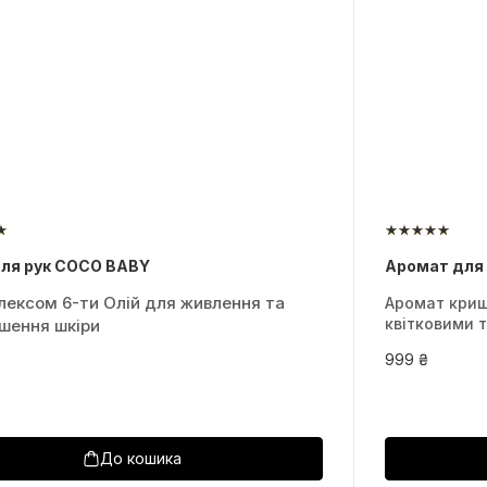
ля рук COCO BABY
Аромат для
лексом 6-ти Олій для живлення та
Аромат криш
квітковими 
шення шкіри
999 ₴
До кошика