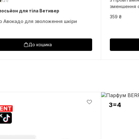
(21)
зменшення 
лосьйон для тіла Ветивер
359 ₴
ю Авокадо для зволоження шкіри
До кошика
3=4