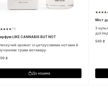
Міст д
З куль
(11)
догля
арфум LIKE CANNABIS BUT NOT
949 ₴
лискучий аромат із цитрусовими нотами й
вучанням трави ветиверу.
199 ₴
До кошика