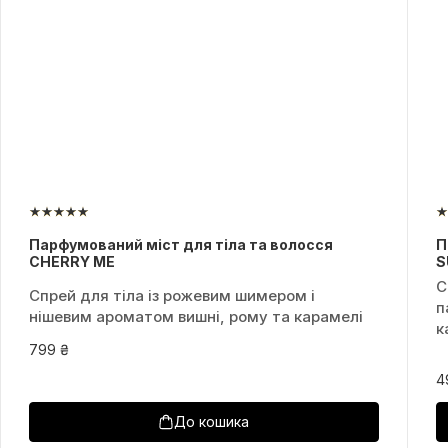
Парфумований міст для тіла та волосся
П
CHERRY ME
S
С
Спрей для тіла із рожевим шимером і
п
нішевим ароматом вишні, рому та карамелі
к
799 ₴
4
До кошика