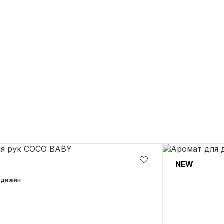
SALE
До категорії
NEW
 дизайн