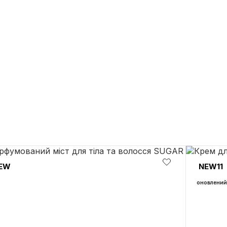
EW
NEW11
оновлений