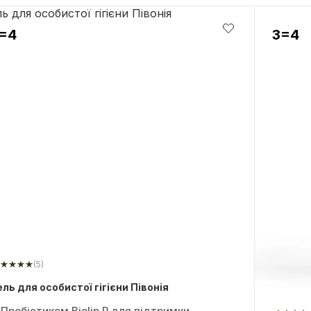
=4
3=4
(5)
ель для особистої гігієни Півонія
 Пребіотиком Biolin P для підтримки