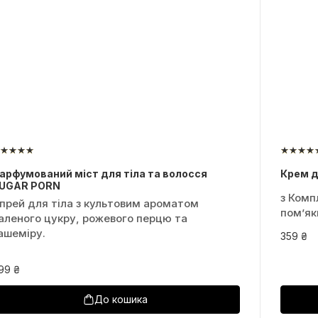
арфумований міст для тіла та волосся
Крем д
UGAR PORN
з Комп
прей для тіла з культовим ароматом
помʼяк
аленого цукру, рожевого перцю та
ашеміру.
359 ₴
99 ₴
До кошика